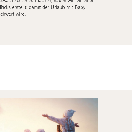
etwas
leichter
zu
machen
, haben wir
Dir
einen
ricks
erstellt
, damit der Urlaub
mit Baby,
chwert wird.