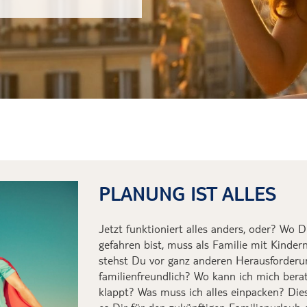
Nordlichter auf
Heißluftballonf
Kappadokien
Übernachtung i
Marokkos
Mit Schweinen
PLANUNG IST ALLES
Jetzt funktioniert alle
s
anders
, o
der?
Wo
D
gefahren
b
ist, muss
als Familie mit Kinder
steh
s
t
Du
vor
ganz anderen
Herausforderu
familienfreundl
ich?
Wo kann ich mich berat
klappt? Was muss ich alles einpacken?
Die