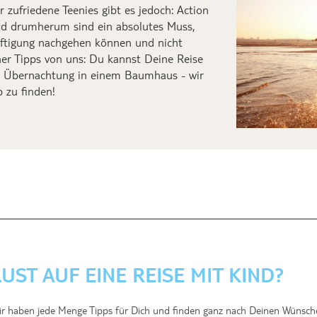
ür zufriedene Teenies
gibt es
jedoch
: Action
d drumherum
sind ein absolutes M
uss
,
ftigung
nachgehen können
und
nicht
ner Tipps von uns: Du kannst Deine Reise
mit Übernachtung in einem Baumhaus -
wir
 zu finden!
LUST AUF EINE REISE MIT KIND?
r haben jede Menge Tipps für Dich und finden ganz nach Deinen Wünschen