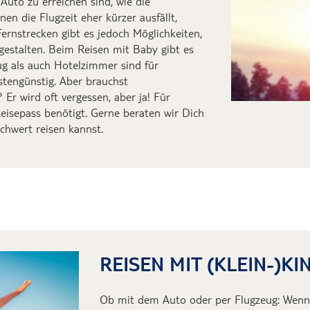
Auto zu erreichen sind,
wie die
enen
die Flugzeit eher k
ürzer
ausfällt
,
ernstrecken gibt es jedoch Möglichkeiten,
gestalten.
Beim Reisen mit Baby gibt es
ug
als auch Hotelz
immer sind für
stengünstig.
Aber brauc
hst
s?
Er wird oft vergessen
,
aber ja!
Für
eisepass benötigt.
Gerne beraten wir Dich
chwert reisen
kannst.
REISEN MIT (KLEIN-)KI
Ob mit dem Auto oder per Flugzeug:
Wenn