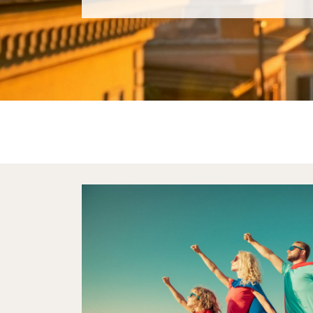
Schweiz
Skandinavien
Italien
Slowenien