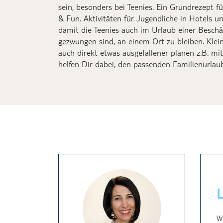
sein
, besonders bei Teenies
.
Ein Grundrezept
f
& Fun
.
Aktivitäten für Jugendliche in Hotels
un
damit die Teenies a
uch im Urlaub
eine
r
Beschä
gezwungen sind, an einem Ort zu bleiben
.
Klei
auch direkt etwas ausgefallener planen z.B. 
helfen Dir dabei
, den passenden
Familienurlaub
Wi