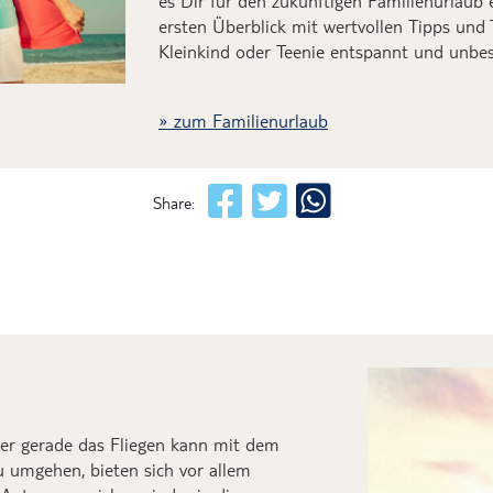
es
Dir
für den
zukünftigen
Familienu
rlaub
ersten Überblick
mit wertvollen
Tipps und T
Kleinkind
oder
Teenie
entspannt und unbes
zum Familienurlaub
Share:
er g
erade
das
Fliegen kann mit dem
u umgehen,
bieten sich vor allem