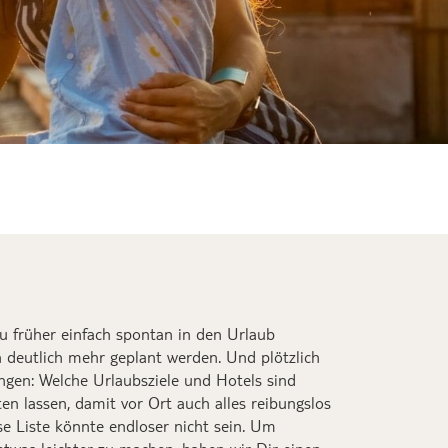
 Island
ahrt über
n der Wüste
 baden
u
früher
einfach
spontan in den Urlaub
n
deutlich mehr geplant werden
.
Und p
lötzlich
ngen
:
Welche Urlaubsziele und Hotels sind
en lassen, damit
vor Ort
auch alles reibungslos
se Liste könnte endloser nicht sein.
Um