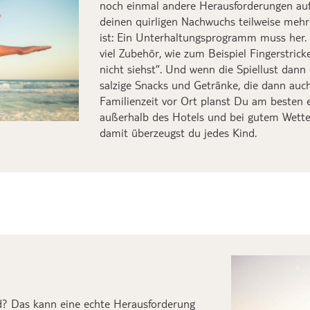
noch einmal andere Herausforderungen
auf
deinen
quirligen
Nachwuchs teilweise mehr
ist:
Ein
Unterhaltungsprogramm
muss her.
viel
Zubehör, wie
zum Beispiel
Fingerstrick
nicht siehst”.
Und w
enn die Spiellust dann
salzige
Snacks und Getränke
, die dann auc
Familienzeit vor Ort planst Du am besten
außerhalb des Hotels und bei gutem Wetter
damit
überzeugst du jedes Kind.
nd? Das kann eine
echte
Herausforderung