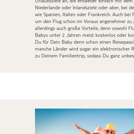
Urlaubsziele an, die
entweder
einfach mit dem 
Niederlande oder Inlandsziele
oder
aber,
bei d
wie
Spanien,
Italien
oder Frankreich
.
Auch bei F
um den Flug schon im Voraus angenehmer zu 
allerdings auch große Vorteile, denn sowohl
Fl
Babys
unter 2 Jahren
meist kostenlos oder ko
Du
für
Dein
Baby denn schon einen Reisepas
manche Länder wird sogar ein elektronischer R
zu Deinem Familientrip, sodass Du ganz unbes