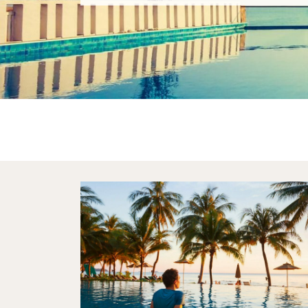
Schweiz
Skandinavien
Italien
Slowenien