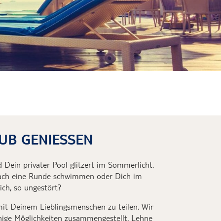
 Island
ahrt über
n der Wüste
 baden
B GENIESSEN
 Dein privater Pool glitzert
im Sommerlicht.
fach eine Runde schwimmen
oder Dich im
ich
,
so
ungestört
?
mit Deinem Lieblingsmenschen zu
teilen.
Wir
nige Möglichkeiten zusammengestellt. Lehne