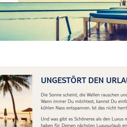
Nordlichter auf
Heißluftballonf
Kappadokien
Übernachtung i
Marokkos
Mit Schweinen
UNGESTÖRT DEN URLAU
Die Sonne scheint, die Wellen rauschen und
Wann immer Du
möchtest,
kannst Du ein
kühlen Nass entspannen. Ist das nicht herrl
Und was gibt es Schöneres als den Luxus 
haben
für Deinen nächsten Luxusurlaub
ei