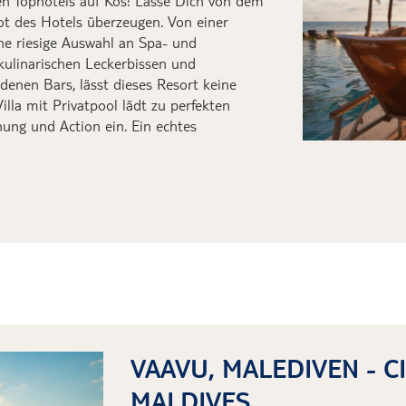
en Tophotels auf Kos! Lasse Dich von dem
ot des Hotels überzeugen. Von einer
ine riesige Auswahl an Spa- und
kulinarischen Leckerbissen und
enen Bars, lässt dieses Resort keine
illa mit Privatpool lädt zu perfekten
ung und Action ein. Ein echtes
VAAVU, MALEDIVEN - 
MALDIVES